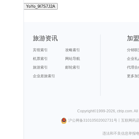
YoYo_9I7S7J2A
旅游资讯
加
宾馆索引
攻略索引
分销联
机票索引
网站导航
企业礼
旅游索引
邮轮索引
代理合
企业差旅索引
更多加
Copyright©
1999-
2026
,
ctrip.com
. Al
沪公网备31010502002731号
丨
互联网药
违法和不良信息举报电话0