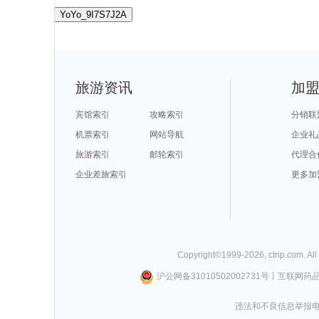
YoYo_9I7S7J2A
旅游资讯
加
宾馆索引
攻略索引
分销联
机票索引
网站导航
企业礼
旅游索引
邮轮索引
代理合
企业差旅索引
更多加
Copyright©
1999-
2026
,
ctrip.com
. Al
沪公网备31010502002731号
丨
互联网药
违法和不良信息举报电话0