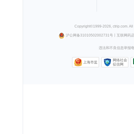
Copyright©
1999-
2026
,
ctrip.com
. Al
沪公网备31010502002731号
丨
互联网药
违法和不良信息举报电话0
网络社会
上海市监
征信网