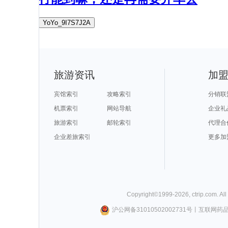
YoYo_9I7S7J2A
旅游资讯
加
宾馆索引
攻略索引
分销联
机票索引
网站导航
企业礼
旅游索引
邮轮索引
代理合
企业差旅索引
更多加
Copyright©
1999-
2026
,
ctrip.com
. Al
沪公网备31010502002731号
丨
互联网药