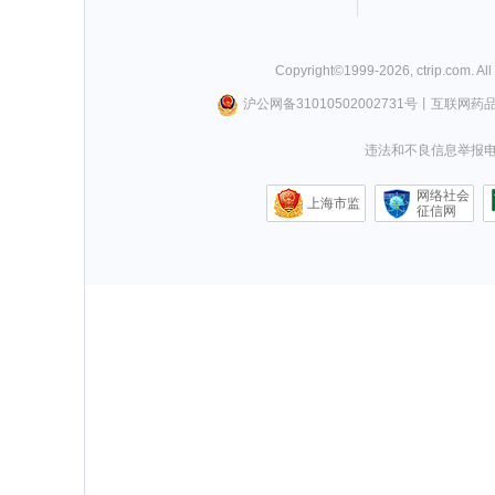
Copyright©
1999-
2026
,
ctrip.com
. Al
沪公网备31010502002731号
丨
互联网药
违法和不良信息举报电话0
网络社会
上海市监
征信网