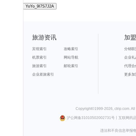
YoYo_9I7S7J2A
旅游资讯
加
宾馆索引
攻略索引
分销联
机票索引
网站导航
企业礼
旅游索引
邮轮索引
代理合
企业差旅索引
更多加
Copyright©
1999-
2026
,
ctrip.com
. Al
沪公网备31010502002731号
丨
互联网药
违法和不良信息举报电话0