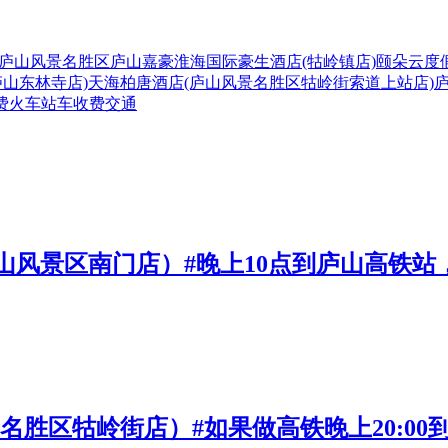
庐山风景名胜区
庐山嘉豪淮海国际豪生酒店(牯岭镇店)
颐朵云度
庐山东林寺店)
天海柏唐酒店(庐山风景名胜区牯岭街索道上站店)
费
火车站
车
收费
交通
山风景区南门店）#晚上10点到庐山高铁站
景名胜区牯岭街店）#如果做高铁晚上20:0