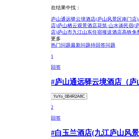
在结果中找：
庐山通远驿云境酒店(庐山风景区南门店)
店)
庐山栖云观景酒店
花筑·山水谈民宿(
店)
庐山市
九江
山东
住宿
接送
酒店
高铁
免
更多
热门问题
最新问题
待回答问题
1
回答
#庐山通远驿云境酒店（庐
YoYo_0B4R2A8C
2
回答
#白玉兰酒店(九江庐山风