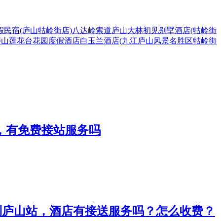
假民宿(庐山牯岭街店)
八达岭索道
庐山大林初见别墅酒店(牯岭街
庐山莲花台花园度假酒店
白玉兰酒店(九江庐山风景名胜区牯岭街
，有免费接站服务吗
0到庐山站，酒店有接送服务吗？怎么收费？