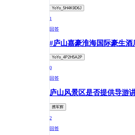
YoYo_5H4K9D6J
1
回答
#庐山嘉豪淮海国际豪生酒
YoYo_4P2H5A2P
0
回答
庐山风景区是否提供导游
携军辉
2
回答