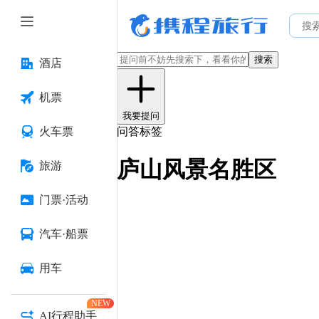
搜索
酒店
机票
我要提问
火车票
问答标签
庐山风景名胜区
旅游
门票·活动
汽车·船票
用车
NEW
AI行程助手