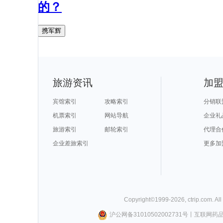
的？
携军辉
旅游资讯
加
宾馆索引
攻略索引
分销联
机票索引
网站导航
企业礼
旅游索引
邮轮索引
代理合
企业差旅索引
更多加
Copyright©
1999-
2026
,
ctrip.com
. Al
沪公网备31010502002731号
丨
互联网药