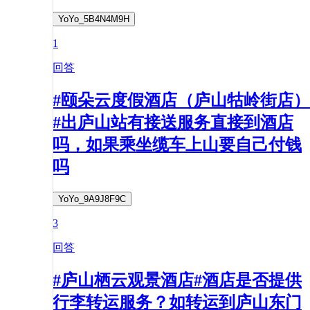
YoYo_5B4N4M9H
1
回答
#颐朵云度假酒店（庐山牯岭街店）
#出庐山站有接送服务直接到酒店
吗，如果乘坐缆车上山要自己付钱
吗
YoYo_9A9J8F9C
3
回答
#庐山栖云观景酒店#酒店是否提供
行李转运服务？如转运到庐山东门