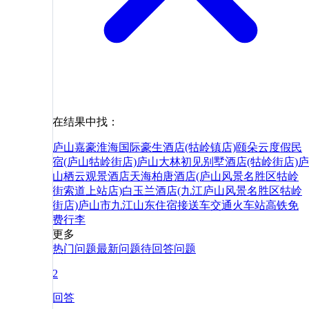
在结果中找：
庐山嘉豪淮海国际豪生酒店(牯岭镇店)
颐朵云度假民
宿(庐山牯岭街店)
庐山大林初见别墅酒店(牯岭街店)
庐
山栖云观景酒店
天海柏唐酒店(庐山风景名胜区牯岭
街索道上站店)
白玉兰酒店(九江庐山风景名胜区牯岭
街店)
庐山市
九江
山东
住宿
接送
车
交通
火车站
高铁
免
费
行李
更多
热门问题
最新问题
待回答问题
2
回答