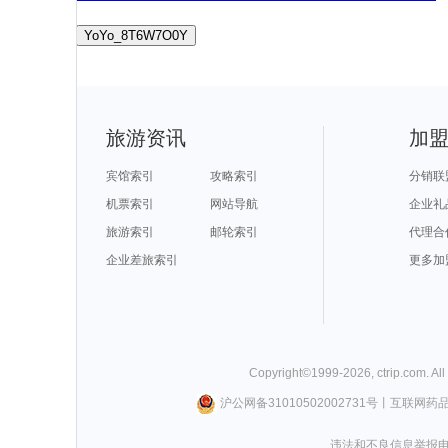
YoYo_8T6W7O0Y
旅游资讯
加
宾馆索引
攻略索引
分销联
机票索引
网站导航
企业礼
旅游索引
邮轮索引
代理合
企业差旅索引
更多加
Copyright©
1999-
2026
,
ctrip.com
. Al
沪公网备31010502002731号
丨
互联网药
违法和不良信息举报电话0