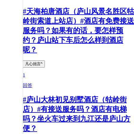
#天海柏唐酒店（庐山风景名胜区牯
岭街索道上站店）#酒店有免费接送
服务吗？如果有的话，要怎样预
约？庐山站下车后怎么样到酒店
呢？
凡心拙言^
1
回答
#庐山大林初见别墅酒店（牯岭街
店）#有接送服务吗？酒店有电梯
吗？坐火车过来到九江还是庐山方
便？