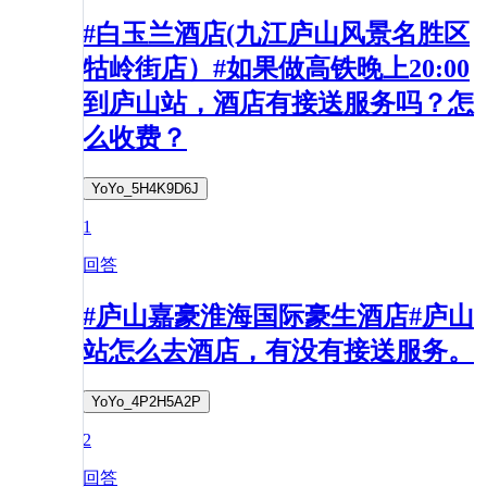
#白玉兰酒店(九江庐山风景名胜区
牯岭街店）#如果做高铁晚上20:00
到庐山站，酒店有接送服务吗？怎
么收费？
YoYo_5H4K9D6J
1
回答
#庐山嘉豪淮海国际豪生酒店#庐山
站怎么去酒店，有没有接送服务。
YoYo_4P2H5A2P
2
回答