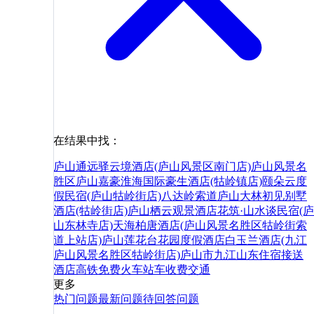
在结果中找：
庐山通远驿云境酒店(庐山风景区南门店)
庐山风景名
胜区
庐山嘉豪淮海国际豪生酒店(牯岭镇店)
颐朵云度
假民宿(庐山牯岭街店)
八达岭索道
庐山大林初见别墅
酒店(牯岭街店)
庐山栖云观景酒店
花筑·山水谈民宿(庐
山东林寺店)
天海柏唐酒店(庐山风景名胜区牯岭街索
道上站店)
庐山莲花台花园度假酒店
白玉兰酒店(九江
庐山风景名胜区牯岭街店)
庐山市
九江
山东
住宿
接送
酒店
高铁
免费
火车站
车
收费
交通
更多
热门问题
最新问题
待回答问题