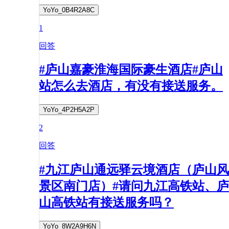
YoYo_0B4R2A8C
1
回答
#庐山嘉豪淮海国际豪生酒店#庐山
站怎么去酒店，有没有接送服务。
YoYo_4P2H5A2P
2
回答
#九江庐山通远驿云境酒店（庐山风
景区南门店）#请问九江高铁站、庐
山高铁站有接送服务吗？
YoYo_8W2A9H6N