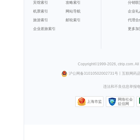
宾馆索引
攻略索引
分销联
机票索引
网站导航
企业礼
旅游索引
邮轮索引
代理合
企业差旅索引
更多加
Copyright©
1999-
2026
,
ctrip.com
. Al
沪公网备31010502002731号
丨
互联网药
违法和不良信息举报电话0
网络社会
上海市监
征信网