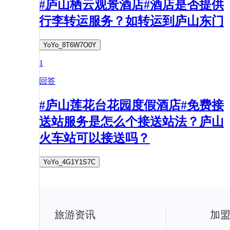
#庐山栖云观景酒店#酒店是否提供
行李转运服务？如转运到庐山东门
YoYo_8T6W7O0Y
1
回答
#庐山莲花台花园度假酒店#免费接
送站服务是怎么个接送站法？庐山
火车站可以接送吗？
YoYo_4G1Y1S7C
旅游资讯
加