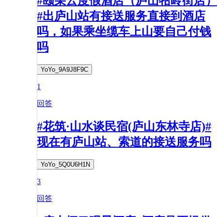
#颐朵云度假酒店（庐山牯岭街店）
#出庐山站有接送服务直接到酒店
吗，如果乘坐缆车上山要自己付钱
吗
YoYo_9A9J8F9C
1
回答
#花筑·山水谈民宿(庐山东林寺店)#
现在有庐山站、索道的接送服务吗
YoYo_5Q0U6H1N
3
回答