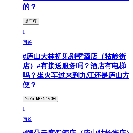
的？
携军辉
1
回答
#庐山大林初见别墅酒店（牯岭街
店）#有接送服务吗？酒店有电梯
吗？坐火车过来到九江还是庐山方
便？
YoYo_5B4N4M9H
1
回答