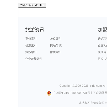
YoYo_4B3M1D1F
旅游资讯
加
宾馆索引
攻略索引
分销联
机票索引
网站导航
企业礼
旅游索引
邮轮索引
代理合
企业差旅索引
更多加
Copyright©
1999-
2026
,
ctrip.com
. Al
沪公网备31010502002731号
丨
互联网药
违法和不良信息举报电话0