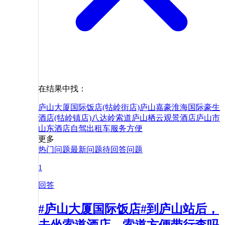
在结果中找：
庐山大厦国际饭店(牯岭街店)
庐山嘉豪淮海国际豪生
酒店(牯岭镇店)
八达岭索道
庐山栖云观景酒店
庐山市
山东
酒店
自驾
出租车
服务
方便
更多
热门问题
最新问题
待回答问题
1
回答
#庐山大厦国际饭店#到庐山站后，
去坐索道酒店，索道方便带行李吗