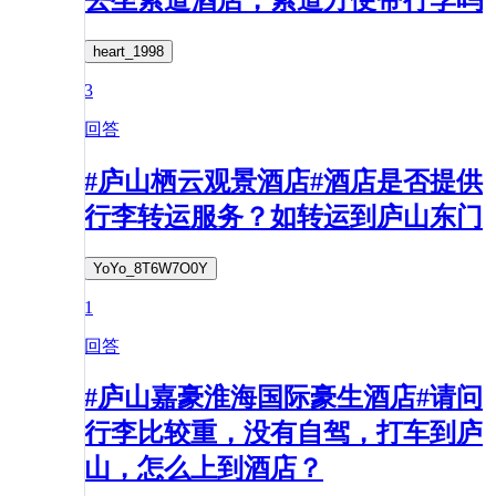
heart_1998
3
回答
#庐山栖云观景酒店#酒店是否提供
行李转运服务？如转运到庐山东门
YoYo_8T6W7O0Y
1
回答
#庐山嘉豪淮海国际豪生酒店#请问
行李比较重，没有自驾，打车到庐
山，怎么上到酒店？