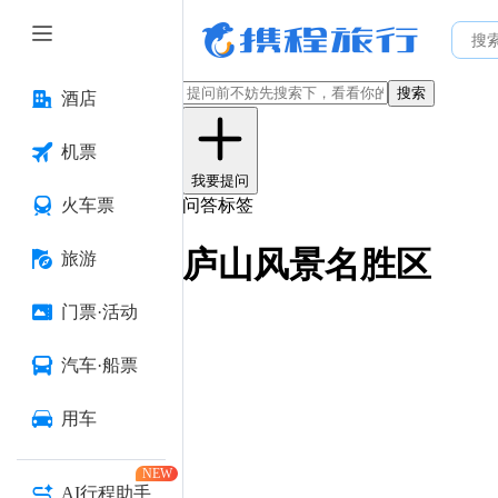
搜索
酒店
机票
我要提问
火车票
问答标签
庐山风景名胜区
旅游
门票·活动
汽车·船票
用车
NEW
AI行程助手