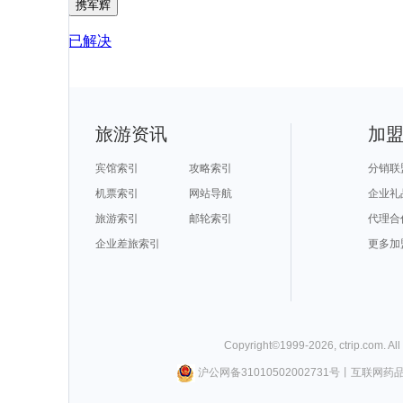
携军辉
已解决
旅游资讯
加
宾馆索引
攻略索引
分销联
机票索引
网站导航
企业礼
旅游索引
邮轮索引
代理合
企业差旅索引
更多加
Copyright©
1999-
2026
,
ctrip.com
. Al
沪公网备31010502002731号
丨
互联网药