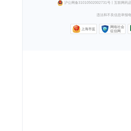
沪公网备31010502002731号
丨
互联网药
违法和不良信息举报电话0
网络社会
上海市监
征信网