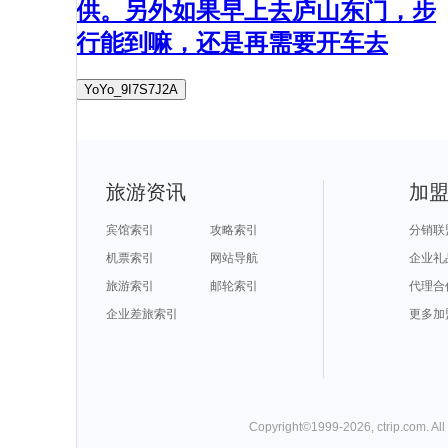
供。另外如果早上去庐山东门，步
行能到嘛，还是再需要开车去
YoYo_9I7S7J2A
旅游资讯
加
宾馆索引
攻略索引
分销联
机票索引
网站导航
企业礼
旅游索引
邮轮索引
代理合
企业差旅索引
更多加
Copyright©
1999-
2026
,
ctrip.com
. Al