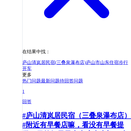
在结果中找：
庐山清岚居民宿(三叠泉瀑布店)
庐山市
山东
住宿
步行
开车
更多
热门问题
最新问题
待回答问题
1
回答
#庐山清岚居民宿（三叠泉瀑布店）
#附近有早餐店嘛，看没有早餐提