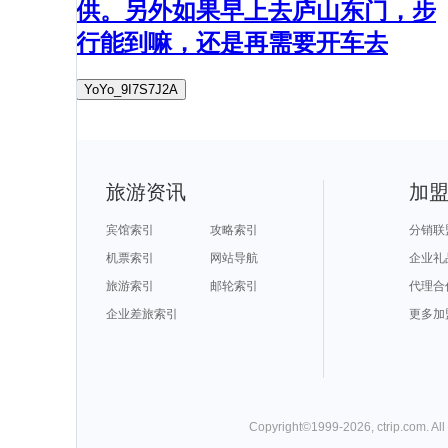
供。另外如果早上去庐山东门，步
行能到嘛，还是再需要开车去
YoYo_9I7S7J2A
旅游资讯
加
宾馆索引
攻略索引
分销联
机票索引
网站导航
企业礼
旅游索引
邮轮索引
代理合
企业差旅索引
更多加
Copyright©
1999-
2026
,
ctrip.com
. Al