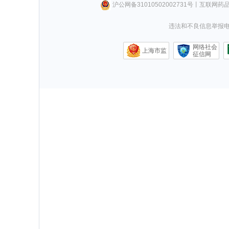
沪公网备31010502002731号
丨
互联网药
违法和不良信息举报电话0
网络社会
上海市监
征信网