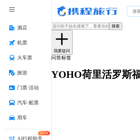
搜索
酒店
机票
我要提问
火车票
问答标签
YOHO荷里活罗斯
旅游
门票·活动
汽车·船票
用车
NEW
AI行程助手