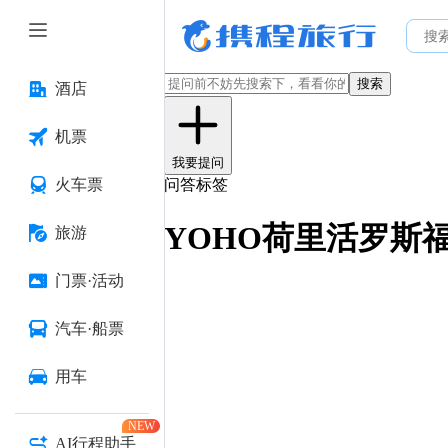
搜索
酒店
机票
我要提问
火车票
问答标签
YOHO荷里活罗斯
旅游
门票·活动
汽车·船票
用车
NEW
AI行程助手