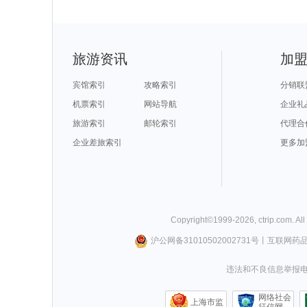
旅游资讯
加
宾馆索引
攻略索引
分销联
机票索引
网站导航
企业礼
旅游索引
邮轮索引
代理合
企业差旅索引
更多加
Copyright©
1999-
2026
,
ctrip.com
. Al
沪公网备31010502002731号
丨
互联网药
违法和不良信息举报电话0
网络社会
上海市监
征信网