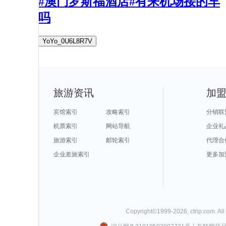
#澳门罗斯福酒店#有来机场接的车
吗
YoYo_0U6L8R7V
旅游资讯
加
宾馆索引
攻略索引
分销联
机票索引
网站导航
企业礼
旅游索引
邮轮索引
代理合
企业差旅索引
更多加
Copyright©
1999-
2026
,
ctrip.com
. Al