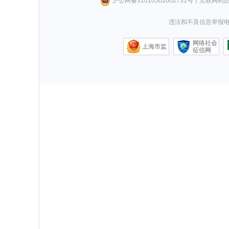
沪公网备31010502002731号
丨
互联网药
违法和不良信息举报电话0
网络社会
上海市监
征信网