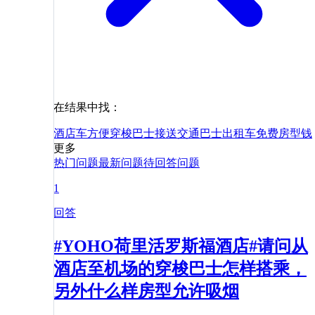
在结果中找：
酒店
车
方便
穿梭巴士
接送
交通
巴士
出租车
免费
房型
钱
更多
热门问题
最新问题
待回答问题
1
回答
#YOHO荷里活罗斯福酒店#请问从
酒店至机场的穿梭巴士怎样搭乘，
另外什么样房型允许吸烟