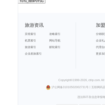
YoYo_8B9P0Y5G
旅游资讯
加
宾馆索引
攻略索引
分销联
机票索引
网站导航
企业礼
旅游索引
邮轮索引
代理合
企业差旅索引
更多加
Copyright©
1999-
2026
,
ctrip.com
. Al
沪公网备31010502002731号
丨
互联网药
违法和不良信息举报电话0