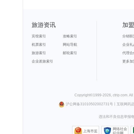
旅游资讯
加
宾馆索引
攻略索引
分销联
机票索引
网站导航
企业礼
旅游索引
邮轮索引
代理合
企业差旅索引
更多加
Copyright©
1999-
2026
,
ctrip.com
. Al
沪公网备31010502002731号
丨
互联网药
违法和不良信息举报电话0
网络社会
上海市监
征信网