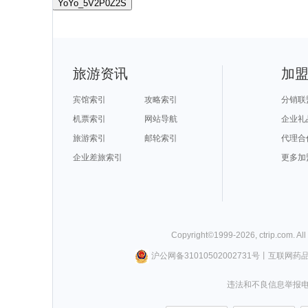
YoYo_5V2P0Z2S
旅游资讯
加
宾馆索引
攻略索引
分销联
机票索引
网站导航
企业礼
旅游索引
邮轮索引
代理合
企业差旅索引
更多加
Copyright©
1999-
2026
,
ctrip.com
. Al
沪公网备31010502002731号
丨
互联网药
违法和不良信息举报电话0