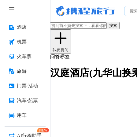
搜索
酒店
机票
我要提问
火车票
问答标签
汉庭酒店(九华山换
旅游
门票·活动
汽车·船票
用车
NEW
AI行程助手