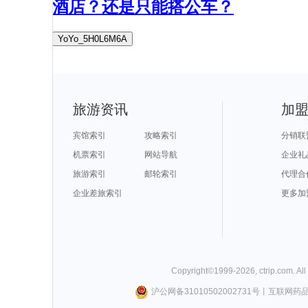
酒店？还是只能搭公车？
YoYo_5H0L6M6A
旅游资讯
加
宾馆索引
攻略索引
分销联
机票索引
网站导航
企业礼
旅游索引
邮轮索引
代理合
企业差旅索引
更多加
Copyright©
1999-
2026
,
ctrip.com
. Al
沪公网备31010502002731号
丨
互联网药