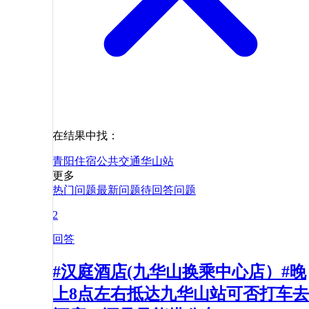
在结果中找：
青阳
住宿
公共交通
华山站
更多
热门问题
最新问题
待回答问题
2
回答
#汉庭酒店(九华山换乘中心店）#晚
上8点左右抵达九华山站可否打车去