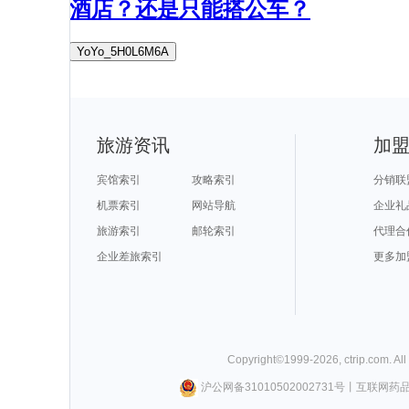
酒店？还是只能搭公车？
YoYo_5H0L6M6A
旅游资讯
加
宾馆索引
攻略索引
分销联
机票索引
网站导航
企业礼
旅游索引
邮轮索引
代理合
企业差旅索引
更多加
Copyright©
1999-
2026
,
ctrip.com
. Al
沪公网备31010502002731号
丨
互联网药