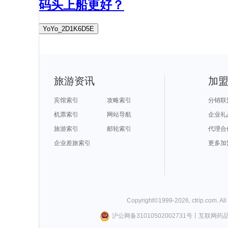
码头上船更好？
YoYo_2D1K6D5E
旅游资讯
加
宾馆索引
攻略索引
分销联
机票索引
网站导航
企业礼
旅游索引
邮轮索引
代理合
企业差旅索引
更多加
Copyright©
1999-
2026
,
ctrip.com
. Al
沪公网备31010502002731号
丨
互联网药