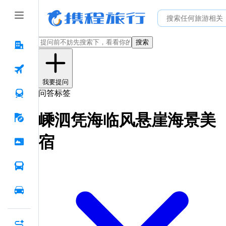
搜索
我要提问
问答标签
嵊泗凭海临风悬崖海景美
宿