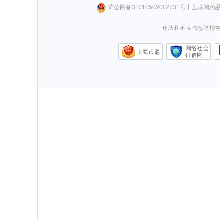
沪公网备31010502002731号
丨
互联网药
违法和不良信息举报电话0
网络社会
上海市监
征信网