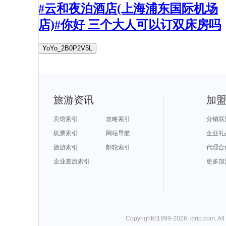
#云和夜泊酒店(上海浦东国际机场
店)#你好 三个大人可以订双床房吗
YoYo_2B0P2V5L
旅游资讯
加
宾馆索引
攻略索引
分销联
机票索引
网站导航
企业礼
旅游索引
邮轮索引
代理合
企业差旅索引
更多加
Copyright©
1999-
2026
,
ctrip.com
. Al