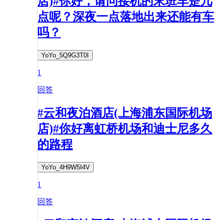
店)#你好，请问接机的末班车是几
点呢？深夜一点落地出来还能有车
吗？
YoYo_5Q9G3T0I
1
回答
#云和夜泊酒店(上海浦东国际机场
店)#你好离虹桥机场和迪士尼多久
的路程
YoYo_4H9W5I4V
1
回答