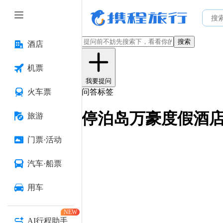
搜索
酒店
机票
我要提问
火车票
问答标签
停泊岛万豪度假酒
旅游
门票·活动
汽车·船票
用车
NEW
AI行程助手