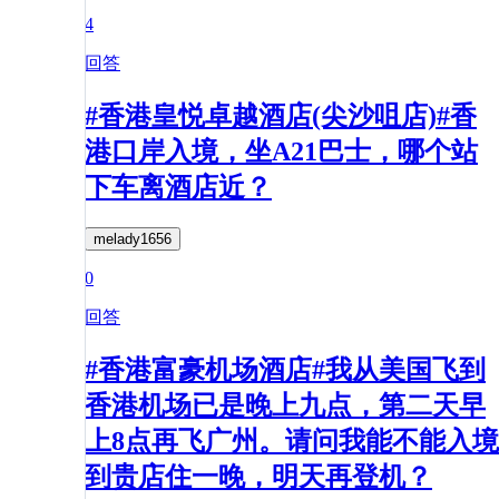
4
回答
#香港皇悦卓越酒店(尖沙咀店)#香
港口岸入境，坐A21巴士，哪个站
下车离酒店近？
melady1656
0
回答
#香港富豪机场酒店#我从美国飞到
香港机场已是晚上九点，第二天早
上8点再飞广州。请问我能不能入境
到贵店住一晚，明天再登机？