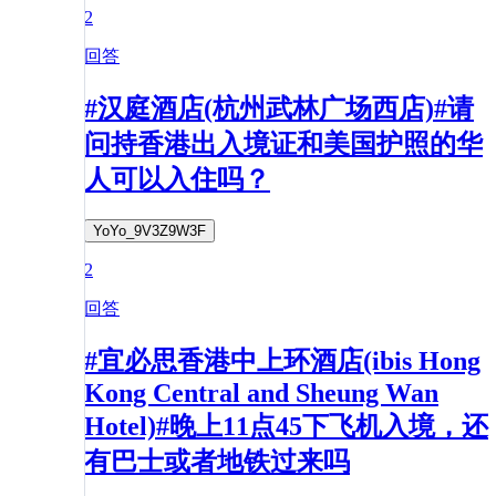
2
回答
#汉庭酒店(杭州武林广场西店)#请
问持香港出入境证和美国护照的华
人可以入住吗？
YoYo_9V3Z9W3F
2
回答
#宜必思香港中上环酒店(ibis Hong
Kong Central and Sheung Wan
Hotel)#晚上11点45下飞机入境，还
有巴士或者地铁过来吗