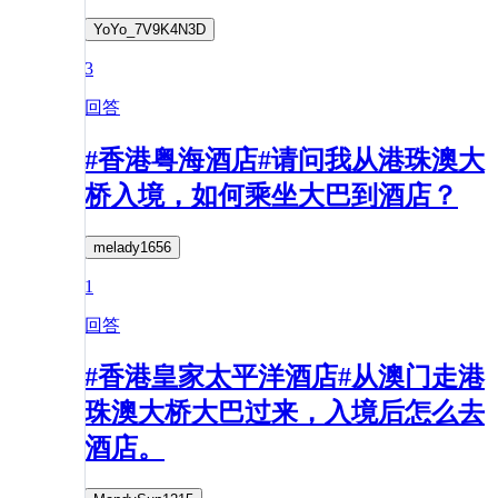
YoYo_7V9K4N3D
3
回答
#香港粤海酒店#请问我从港珠澳大
桥入境，如何乘坐大巴到酒店？
melady1656
1
回答
#香港皇家太平洋酒店#从澳门走港
珠澳大桥大巴过来，入境后怎么去
酒店。