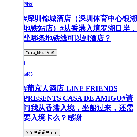
回答
#深圳锦城酒店（深圳体育中心银湖
地铁站店）#从香港入境罗湖口岸，
坐哪条地铁线可以到酒店？
YoYo_9I6J1V6K
1
回答
#葡京人酒店-LINE FRIENDS
PRESENTS CASA DE AMIGO#请
问我从香港入境，坐船过来，还需
要入境卡么？感谢
🌹🌹💋诺诺💋🌹🌹