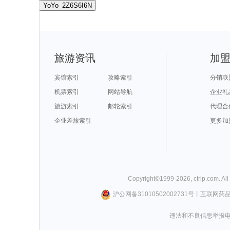
YoYo_2Z6S6I6N
旅游资讯
加
宾馆索引
攻略索引
分销联
机票索引
网站导航
企业礼
旅游索引
邮轮索引
代理合
企业差旅索引
更多加
Copyright©
1999-
2026
,
ctrip.com
. Al
沪公网备31010502002731号
丨
互联网药
违法和不良信息举报电话0