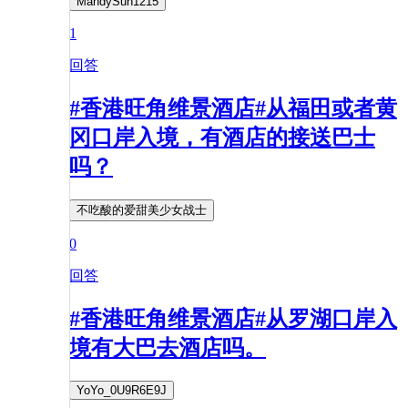
MandySun1215
1
回答
#香港旺角维景酒店#从福田或者黄
冈口岸入境，有酒店的接送巴士
吗？
不吃酸的爱甜美少女战士
0
回答
#香港旺角维景酒店#从罗湖口岸入
境有大巴去酒店吗。
YoYo_0U9R6E9J