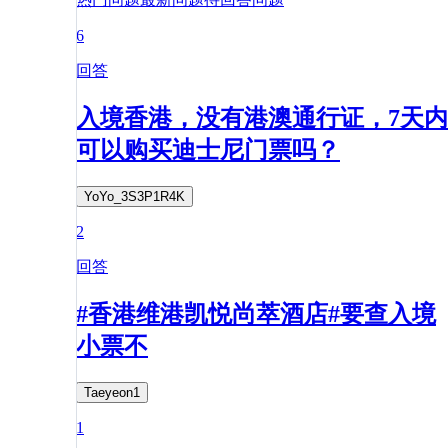
6
回答
入境香港，没有港澳通行证，7天内
可以购买迪士尼门票吗？
YoYo_3S3P1R4K
2
回答
#香港维港凯悦尚萃酒店#要查入境
小票不
Taeyeon1
1