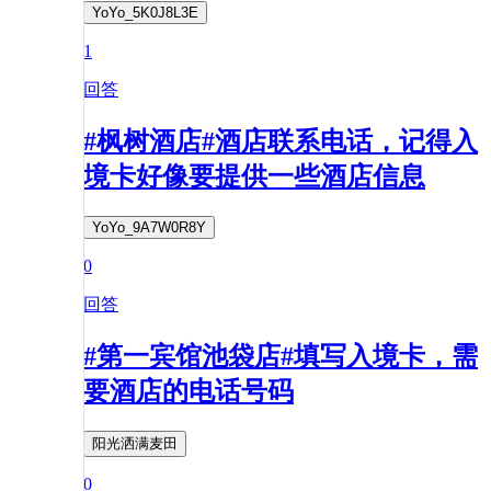
YoYo_5K0J8L3E
1
回答
#枫树酒店#酒店联系电话，记得入
境卡好像要提供一些酒店信息
YoYo_9A7W0R8Y
0
回答
#第一宾馆池袋店#填写入境卡，需
要酒店的电话号码
阳光洒满麦田
0