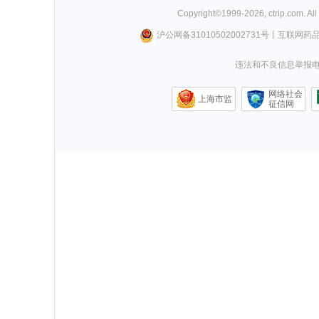
Copyright©
1999-
2026
,
ctrip.com
. Al
沪公网备31010502002731号
丨
互联网药
违法和不良信息举报电话0
网络社会
上海市监
征信网