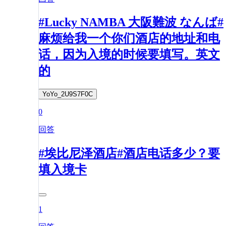
#Lucky NAMBA 大阪難波 なんば#
麻烦给我一个你们酒店的地址和电
话，因为入境的时候要填写。英文
的
YoYo_2U9S7F0C
0
回答
#埃比尼泽酒店#酒店电话多少？要
填入境卡
1