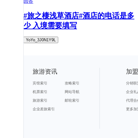
回答
#旅之棲浅草酒店#酒店的电话是多
少 入境需要填写
YoYo_3J0N1Y9L
旅游资讯
加
宾馆索引
攻略索引
分销联
机票索引
网站导航
企业礼
旅游索引
邮轮索引
代理合
企业差旅索引
更多加