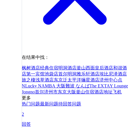
在结果中找：
枫树酒店
经典住宿明洞酒店
釜山西面皇后酒店
和谐酒
店
第一宾馆池袋店
首尔明洞雅乐轩酒店
埃比尼泽酒店
旅之棲浅草酒店
东京泛太平洋骊星酒店
济州中心点
N
Lucky NAMBA 大阪難波 なんば
The EXTAY Lounge
Jongno
首尔
济州市
东京
大阪
釜山
住宿
酒店
地址
飞机
更多
热门问题
最新问题
待回答问题
2
回答