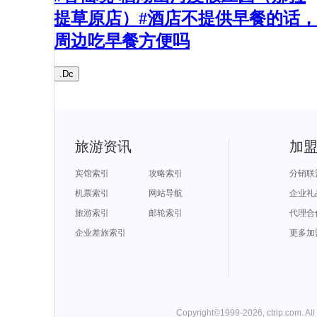
提草原店）#酒店不提供早餐的话，
周边吃早餐方便吗
.Dc
旅游资讯
加
宾馆索引
攻略索引
分销联
机票索引
网站导航
企业礼
旅游索引
邮轮索引
代理合
企业差旅索引
更多加
Copyright©
1999-
2026
,
ctrip.com
. Al