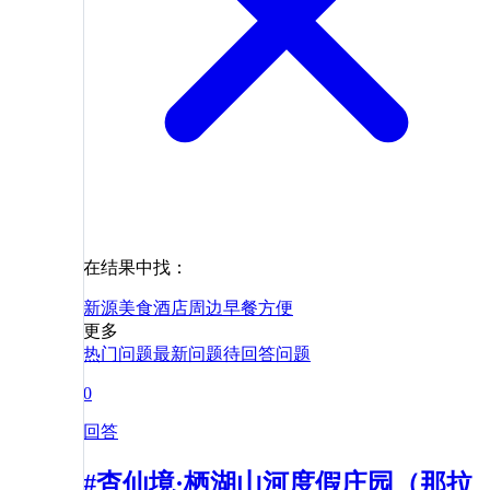
在结果中找：
新源
美食
酒店
周边
早餐
方便
更多
热门问题
最新问题
待回答问题
0
回答
#杳仙境·栖湖山河度假庄园（那拉