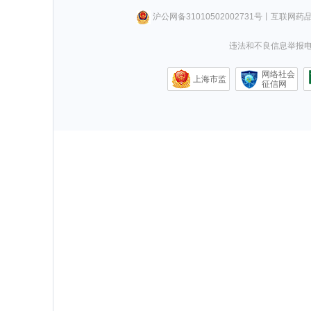
沪公网备31010502002731号
丨
互联网药
违法和不良信息举报电话0
网络社会
上海市监
征信网