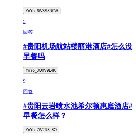
YoYo_6W8S8R0W
5
回答
#贵阳机场航站楼丽港酒店#怎么没
早餐吗
YoYo_0Q0V9L4K
9
回答
#贵阳云岩喷水池希尔顿惠庭酒店#
早餐怎么样？
YoYo_7W2R3L8O