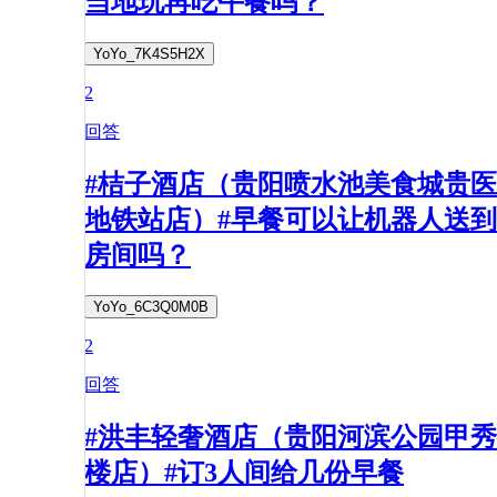
当地玩再吃午餐吗？
YoYo_7K4S5H2X
2
回答
#桔子酒店（贵阳喷水池美食城贵医
地铁站店）#早餐可以让机器人送到
房间吗？
YoYo_6C3Q0M0B
2
回答
#洪丰轻奢酒店（贵阳河滨公园甲秀
楼店）#订3人间给几份早餐