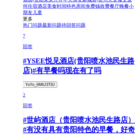
何
住宿
酒店
美食
时间
特色
房间
免费
钱
收费
餐厅
晚餐
小
朋友
儿童
更多
热门问题
最新问题
待回答问题
7
回答
#YSEE悦见酒店(贵阳喷水池民生路
店)#有早餐吗现在有了吗
YoYo_6M6J3T8J
2
回答
#世屿酒店（贵阳喷水池民生路店）
#有没有具有贵阳特色的早餐，好奇