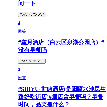
问一下
YoYo_4J7C4W8K
4
回答
#鑫月酒店（白云区泉湖公园店）#
没有早餐吗
YoYo_8J7P7V1P
2
回答
#SHIYU·世屿酒店(贵阳喷水池民生
路好吃街店)#酒店含早餐吗？早餐
时间，品类是什么？