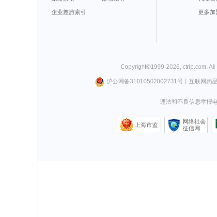
企业差旅索引
更多加
Copyright©
1999-
2026
,
ctrip.com
. Al
沪公网备31010502002731号
丨
互联网药
违法和不良信息举报电话0
网络社会
上海市监
征信网