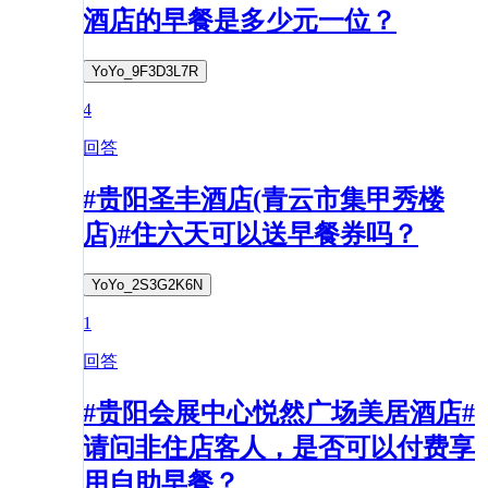
酒店的早餐是多少元一位？
YoYo_9F3D3L7R
4
回答
#贵阳圣丰酒店(青云市集甲秀楼
店)#住六天可以送早餐券吗？
YoYo_2S3G2K6N
1
回答
#贵阳会展中心悦然广场美居酒店#
请问非住店客人，是否可以付费享
用自助早餐？