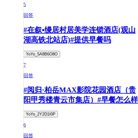
5
回答
#在叙•缦居村居美学连锁酒店(观山
湖高铁北站店)#提供早餐吗
YoYo_5A8B6O8O
7
回答
#阅归·柏岳MAX影院花园酒店（贵
阳甲秀楼青云市集店）#早餐怎么样
YoYo_2Y2D1I0P
6
回答