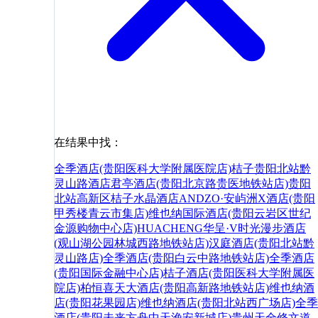
在结果中找：
全季酒店(贵阳医科大学附属医院店)
桔子贵阳北站黔
灵山路酒店
君亭酒店(贵阳北京路贵医地铁站店)
贵阳
北站高新区桔子水晶酒店
ANDZO·安屿洲X酒店(贵阳
甲秀楼青云市集店)
维也纳国际酒店(贵阳云岩区世纪
金源购物中心店)
HUACHENG华呈·V时光漫步酒店
(观山湖公园林城西路地铁站店)
汉庭酒店(贵阳北站黔
灵山路店)
全季酒店(贵阳白云中路地铁站店)
全季酒店
(贵阳国际金融中心店)
桔子酒店(贵阳医科大学附属医
院店)
柏恒喜天大酒店(贵阳高新路地铁站店)
维也纳酒
店(贵阳花果园店)
维也纳酒店(贵阳北站西广场店)
全季
酒店(贵阳未来方舟中天渔安新城店)
贵州
天全
修文
道