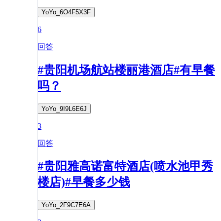
YoYo_6O4F5X3F
6
回答
#贵阳机场航站楼丽港酒店#有早餐
吗？
YoYo_9I9L6E6J
3
回答
#贵阳雅高诺富特酒店(喷水池甲秀
楼店)#早餐多少钱
YoYo_2F9C7E6A