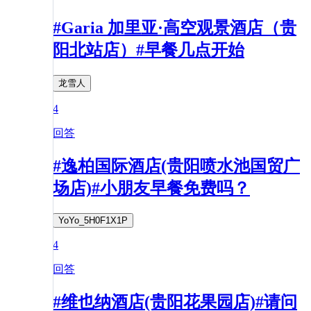
#Garia 加里亚·高空观景酒店（贵
阳北站店）#早餐几点开始
龙雪人
4
回答
#逸柏国际酒店(贵阳喷水池国贸广
场店)#小朋友早餐免费吗？
YoYo_5H0F1X1P
4
回答
#维也纳酒店(贵阳花果园店)#请问