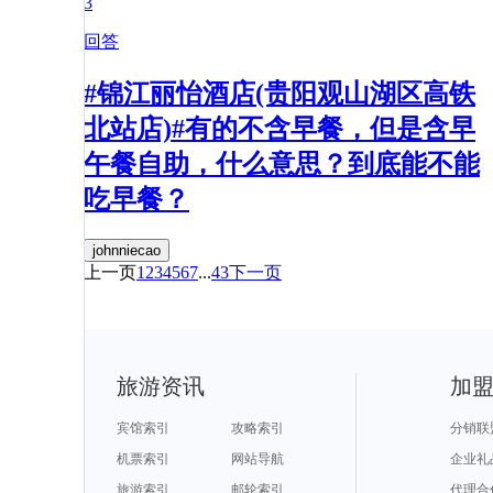
3
回答
#锦江丽怡酒店(贵阳观山湖区高铁
北站店)#有的不含早餐，但是含早
午餐自助，什么意思？到底能不能
吃早餐？
johnniecao
上一页
1
2
3
4
5
6
7
...
43
下一页
旅游资讯
加
宾馆索引
攻略索引
分销联
机票索引
网站导航
企业礼
旅游索引
邮轮索引
代理合