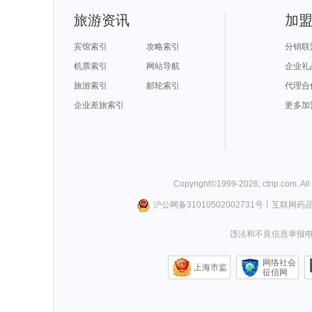
旅游资讯
加
宾馆索引
攻略索引
分销联
机票索引
网站导航
企业礼
旅游索引
邮轮索引
代理合
企业差旅索引
更多加
Copyright©
1999-
2026
,
ctrip.com
. Al
沪公网备31010502002731号
丨
互联网药
违法和不良信息举报电话0
网络社会
上海市监
征信网