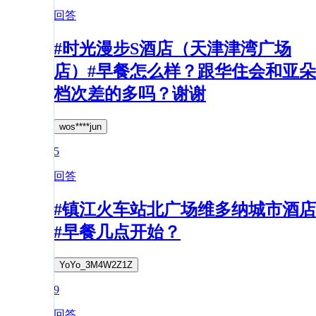
回答
#时光漫步S酒店（天津津湾广场
店）#早餐怎么样？跟华住会和亚朵
档次差的多吗？谢谢
wos****jun
5
回答
#镇江火车站北广场维多纳城市酒店
#早餐几点开始？
YoYo_3M4W2Z1Z
9
回答