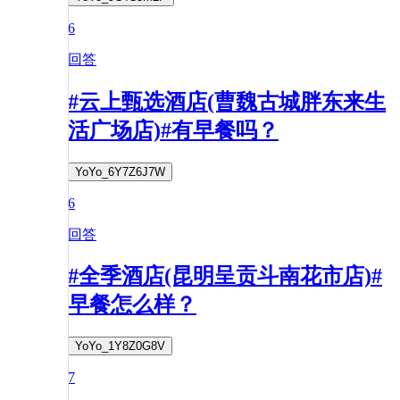
6
回答
#云上甄选酒店(曹魏古城胖东来生
活广场店)#有早餐吗？
YoYo_6Y7Z6J7W
6
回答
#全季酒店(昆明呈贡斗南花市店)#
早餐怎么样？
YoYo_1Y8Z0G8V
7