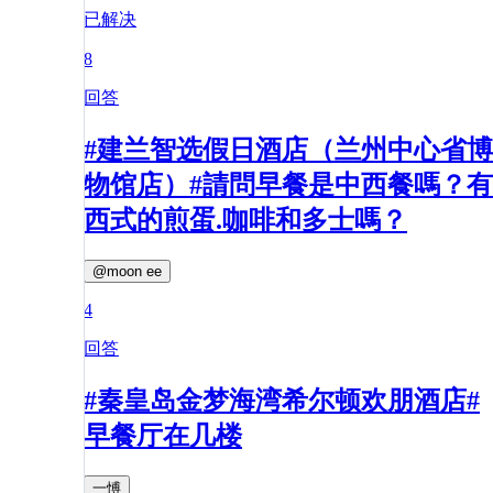
已解决
8
回答
#建兰智选假日酒店（兰州中心省博
物馆店）#請問早餐是中西餐嗎？有
西式的煎蛋.咖啡和多士嗎？
@moon ee
4
回答
#秦皇岛金梦海湾希尔顿欢朋酒店#
早餐厅在几楼
一愽