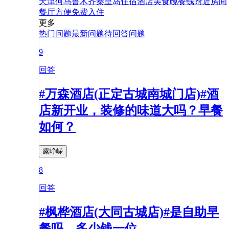
天津
何
乌鲁木齐
秦皇岛
住宿
酒店
美食
晚餐
钱
附近
房间
餐厅
方便
免费
入住
更多
热门问题
最新问题
待回答问题
9
回答
#万森酒店(正定古城南城门店)#酒
店新开业，装修的味道大吗？早餐
如何？
露峥嵘
8
回答
#枫桦酒店(大同古城店)#是自助早
餐吗，多少钱一位