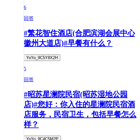
6
回答
#繁花智住酒店(合肥滨湖会展中心
徽州大道店)#早餐有什么？
YoYo_9C5Y8X2H
5
回答
#昭苏星澜院民宿(昭苏湿地公园
店)#您好：你入住的星澜院民宿酒
店服务，民宿卫生，包括早餐怎么
样？
YoYo_9C4C5M2P