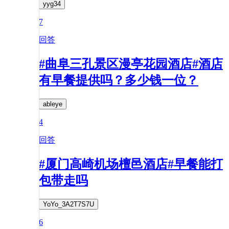
yyg34
7
回答
#曲阜三孔景区漫亭花园酒店#酒店
有早餐提供吗？多少钱一位？
ableye
4
回答
#厦门高崎机场檀邑酒店#早餐能打
包带走吗
YoYo_3A2T7S7U
6