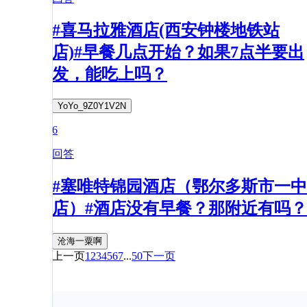
#喜马拉雅酒店(西安钟楼地铁站
店)#早餐几点开始？如果7点半要出
发，能吃上吗？
YoYo_9Z0Y1V2N
6
回答
#塞唯特锦园酒店（鄂尔多斯市一中
店）#酒店没有早餐？那附近有吗？
沧海一粟啊
上一页
1
2
3
4
5
6
7
...
50
下一页