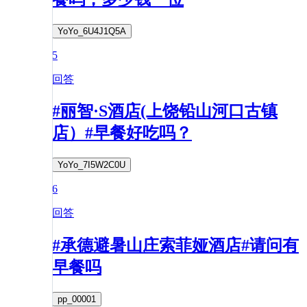
YoYo_6U4J1Q5A
5
回答
#丽智·S酒店(上饶铅山河口古镇
店）#早餐好吃吗？
YoYo_7I5W2C0U
6
回答
#承德避暑山庄索菲娅酒店#请问有
早餐吗
pp_00001