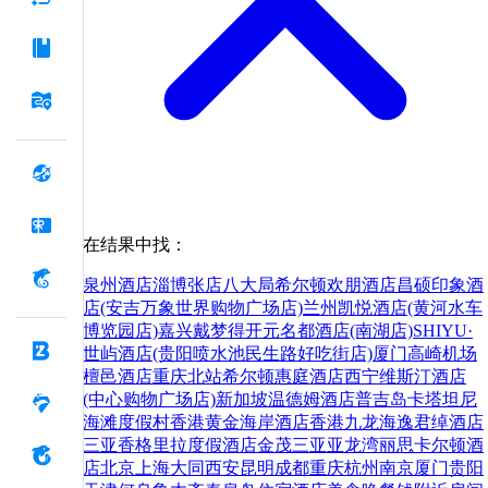
在结果中找：
泉州酒店
淄博张店八大局希尔顿欢朋酒店
昌硕印象酒
店(安吉万象世界购物广场店)
兰州凯悦酒店(黄河水车
博览园店)
嘉兴戴梦得开元名都酒店(南湖店)
SHIYU·
世屿酒店(贵阳喷水池民生路好吃街店)
厦门高崎机场
檀邑酒店
重庆北站希尔顿惠庭酒店
西宁维斯汀酒店
(中心购物广场店)
新加坡温德姆酒店
普吉岛卡塔坦尼
海滩度假村
香港黄金海岸酒店
香港九龙海逸君绰酒店
三亚香格里拉度假酒店
金茂三亚亚龙湾丽思卡尔顿酒
店
北京
上海
大同
西安
昆明
成都
重庆
杭州
南京
厦门
贵阳