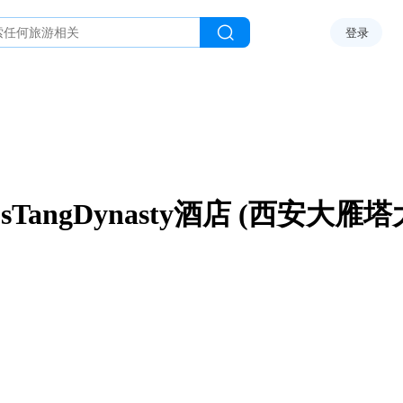
登录
ousTangDynasty酒店 (西安大