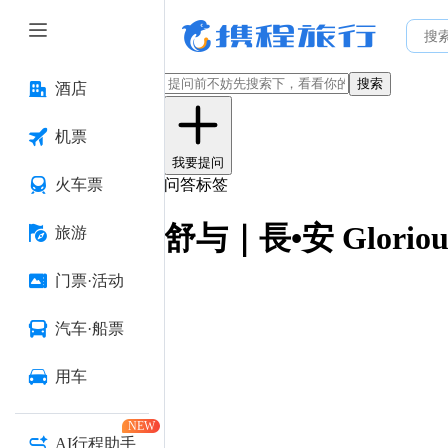
搜索
酒店
机票
我要提问
火车票
问答标签
舒与｜長•安 Glori
旅游
门票·活动
汽车·船票
用车
NEW
AI行程助手