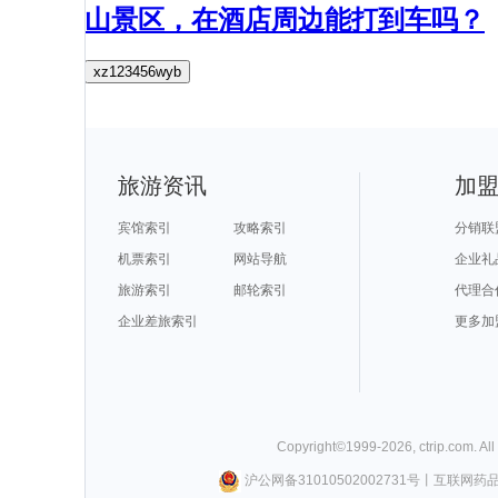
山景区，在酒店周边能打到车吗？
xz123456wyb
旅游资讯
加
宾馆索引
攻略索引
分销联
机票索引
网站导航
企业礼
旅游索引
邮轮索引
代理合
企业差旅索引
更多加
Copyright©
1999-
2026
,
ctrip.com
. Al
沪公网备31010502002731号
丨
互联网药