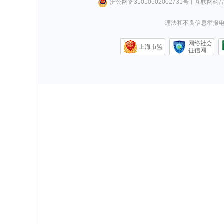
沪公网备31010502002731号
丨
互联网药
违法和不良信息举报电话0
网络社会
上海市监
征信网