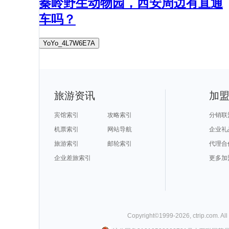
秦岭野生动物园，西安周边有直通
车吗？
YoYo_4L7W6E7A
旅游资讯
加
宾馆索引
攻略索引
分销联
机票索引
网站导航
企业礼
旅游索引
邮轮索引
代理合
企业差旅索引
更多加
Copyright©
1999-
2026
,
ctrip.com
. Al