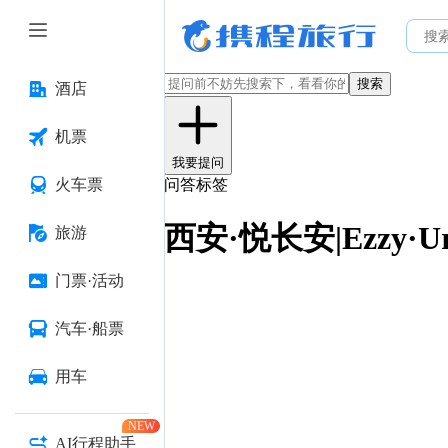
搜索
酒店
机票
我要提问
火车票
问答标签
西安·悦长安|Ezzy·U
旅游
门票·活动
汽车·船票
用车
NEW
AI行程助手