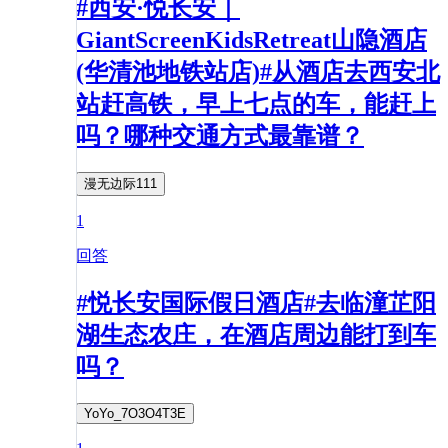
#西安·悦长安｜
GiantScreenKidsRetreat山隐酒店
(华清池地铁站店)#从酒店去西安北
站赶高铁，早上七点的车，能赶上
吗？哪种交通方式最靠谱？
漫无边际111
1
回答
#悦长安国际假日酒店#去临潼芷阳
湖生态农庄，在酒店周边能打到车
吗？
YoYo_7O3O4T3E