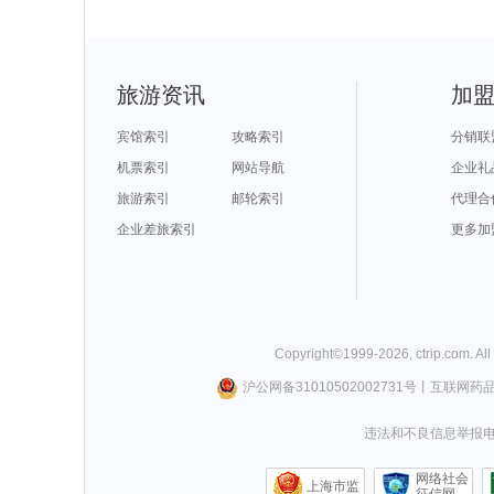
旅游资讯
加
宾馆索引
攻略索引
分销联
机票索引
网站导航
企业礼
旅游索引
邮轮索引
代理合
企业差旅索引
更多加
Copyright©
1999-
2026
,
ctrip.com
. Al
沪公网备31010502002731号
丨
互联网药
违法和不良信息举报电话0
网络社会
上海市监
征信网