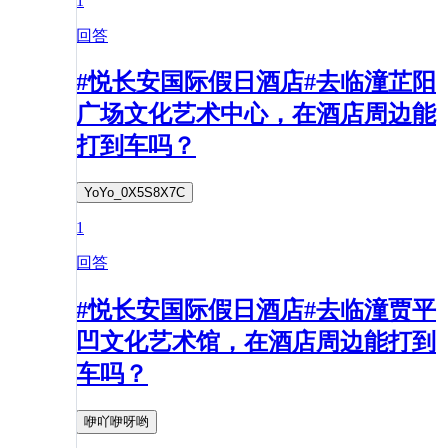
1
回答
#悦长安国际假日酒店#去临潼芷阳
广场文化艺术中心，在酒店周边能
打到车吗？
YoYo_0X5S8X7C
1
回答
#悦长安国际假日酒店#去临潼贾平
凹文化艺术馆，在酒店周边能打到
车吗？
咿吖咿呀哟