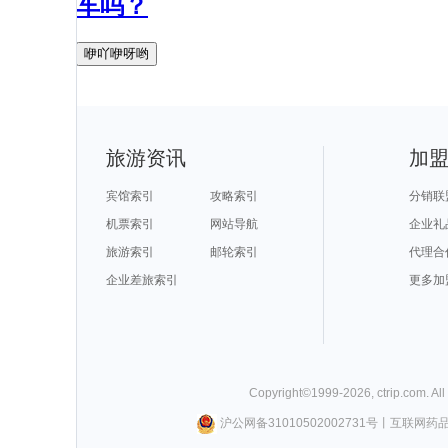
车吗？
咿吖咿呀哟
旅游资讯
加
宾馆索引
攻略索引
分销联
机票索引
网站导航
企业礼
旅游索引
邮轮索引
代理合
企业差旅索引
更多加
Copyright©
1999-
2026
,
ctrip.com
. Al
沪公网备31010502002731号
丨
互联网药