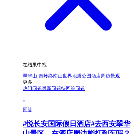
在结果中找：
翠华山·秦岭终南山世界地质公园
酒店
周边
景观
更多
热门问题
最新问题
待回答问题
1
回答
#悦长安国际假日酒店#去西安翠华
山景区，在酒店周边能打到车吗？