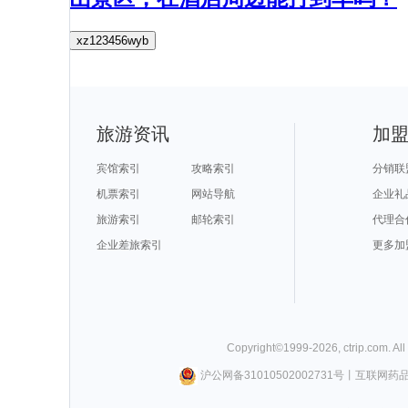
xz123456wyb
旅游资讯
加
宾馆索引
攻略索引
分销联
机票索引
网站导航
企业礼
旅游索引
邮轮索引
代理合
企业差旅索引
更多加
Copyright©
1999-
2026
,
ctrip.com
. Al
沪公网备31010502002731号
丨
互联网药