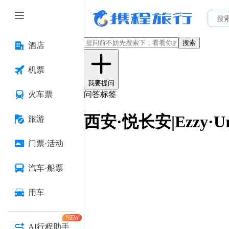
搜索
酒店
机票
我要提问
火车票
问答标签
西安·悦长安|Ezzy·U
旅游
门票·活动
汽车·船票
用车
NEW
AI行程助手