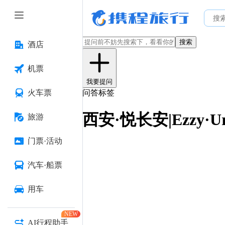
搜索
酒店
机票
我要提问
火车票
问答标签
西安·悦长安|Ezzy·U
旅游
门票·活动
汽车·船票
用车
NEW
AI行程助手