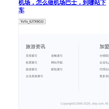
机场，怎么做机场巴士，到哪站下
车
YoYo_6J7X6G1I
旅游资讯
加
宾馆索引
攻略索引
分销联
机票索引
网站导航
企业礼
旅游索引
邮轮索引
代理合
企业差旅索引
更多加
Copyright©
1999-
2026
,
ctrip.com
. Al