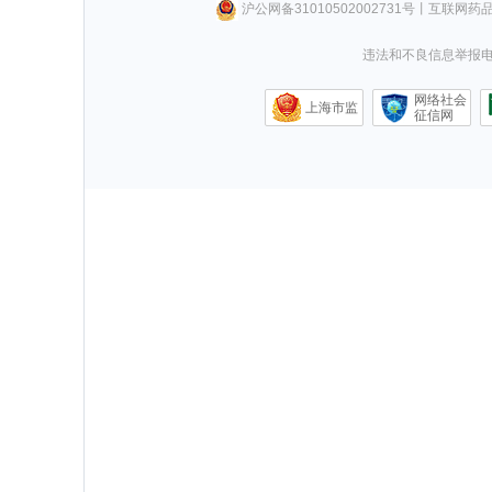
沪公网备31010502002731号
丨
互联网药
违法和不良信息举报电话0
网络社会
上海市监
征信网