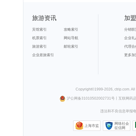
旅游资讯
加
宾馆索引
攻略索引
分销联
机票索引
网站导航
企业礼
旅游索引
邮轮索引
代理合
企业差旅索引
更多加
Copyright©
1999-
2026
,
ctrip.com
. Al
沪公网备31010502002731号
丨
互联网药
违法和不良信息举报电话0
网络社会
上海市监
征信网