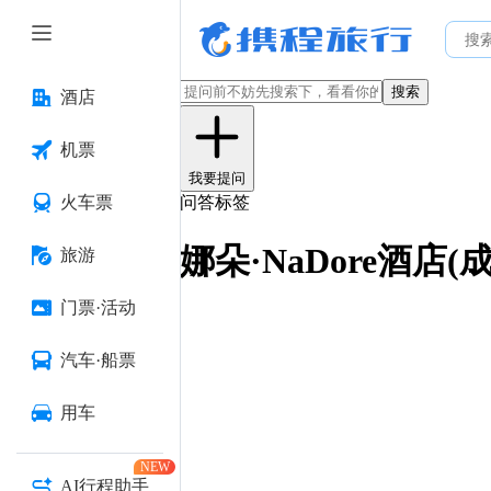
搜索
酒店
机票
我要提问
火车票
问答标签
娜朵·NaDore酒店
旅游
门票·活动
汽车·船票
用车
NEW
AI行程助手