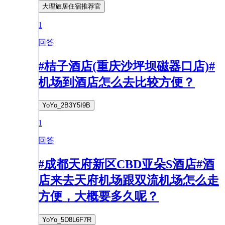
大理旅居住宿推荐官
1
回答
#桔子酒店(重庆沙坪坝磁器口店)#
机场到酒店怎么去比较方便？
YoYo_2B3Y5I9B
1
回答
#成都天府新区CBD亚朵S酒店#酒
店来去天府机场跟双流机场怎么走
方便，大概要多久呢？
YoYo_5D8L6F7R