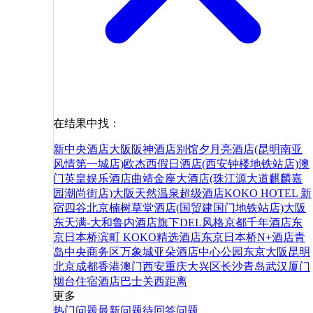
在结果中找：
新中央酒店
大阪阪神酒店别馆
夕月亮酒店(昆明南亚
风情第一城店)
欧杰西假日酒店(西安钟楼地铁站店)
澳
门英皇娱乐酒店
曲靖金座大酒店(珠江源大道麒麟嘉
园潮尚街店)
大阪天然温泉超级酒店
KOKO HOTEL 新
宿四谷
北京楠树草堂酒店(国贸建国门地铁站店)
大阪
东天满-大和鲁内酒店旗下DEL风格
京都千年酒店
东
京日本桥滨町 KOKO精选酒店
东京日本桥N+酒店
青
岛中央商务区万象城亚朵酒店
中心公园
东京
大阪
昆明
北京
成都
香港
澳门
西安
重庆
大兴区
长沙
青岛
武汉
厦门
烟台
住宿
酒店
巴士
关西
距离
更多
热门问题
最新问题
待回答问题