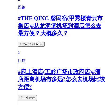
回答
#THE QING 磬民宿(甲秀楼青云市
集店)#从龙洞堡机场到酒店怎么去
最方便？大概多久？
YoYo_3O8I3Y6G
1
回答
#府上酒店(五岭广场市政府店)#酒
店距离机场有多远?怎么去机场比较
方便?
府上小六六