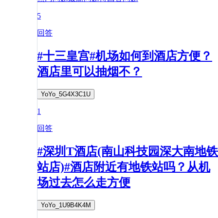
5
回答
#十三皇宫#机场如何到酒店方便？
酒店里可以抽烟不？
YoYo_5G4X3C1U
1
回答
#深圳T酒店(南山科技园深大南地铁
站店)#酒店附近有地铁站吗？从机
场过去怎么走方便
YoYo_1U9B4K4M