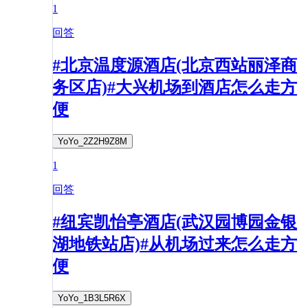
1
回答
#北京温度源酒店(北京西站丽泽商
务区店)#大兴机场到酒店怎么走方
便
YoYo_2Z2H9Z8M
1
回答
#纽宾凯怡亭酒店(武汉园博园金银
湖地铁站店)#从机场过来怎么走方
便
YoYo_1B3L5R6X