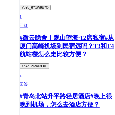
YoYo_6Y1W9E7O
1
回答
#微云隐舍｜观山望海·12席私宿#从
厦门高崎机场到民宿远吗？T3和T4
航站楼怎么走比较方便？
YoYo_2K9A3F0F
2
回答
#青岛北站升平路轻居酒店#晚上很
晚到机场，怎么去酒店方便？