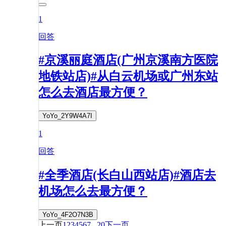
1
回答
#京溪丽庭酒店(广州京溪南方医院
地铁站店)#从白云机场或广州东站
怎么去酒店最方便？
YoYo_2Y9W4A7I
1
回答
#全季酒店(长白山西站店)#酒店去
机场怎么去最方便？
YoYo_4F2O7N3B
上一页
1
2
3
4
5
6
7
...
20
下一页