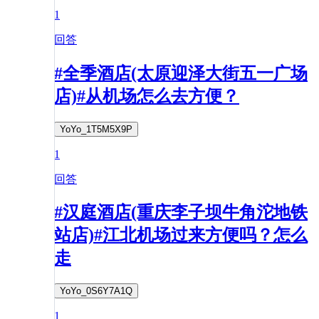
1
回答
#全季酒店(太原迎泽大街五一广场
店)#从机场怎么去方便？
YoYo_1T5M5X9P
1
回答
#汉庭酒店(重庆李子坝牛角沱地铁
站店)#江北机场过来方便吗？怎么
走
YoYo_0S6Y7A1Q
1