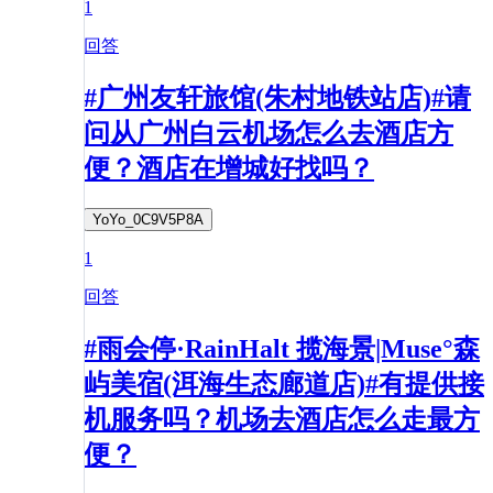
1
回答
#广州友轩旅馆(朱村地铁站店)#请
问从广州白云机场怎么去酒店方
便？酒店在增城好找吗？
YoYo_0C9V5P8A
1
回答
#雨会停·RainHalt 揽海景|Muse°森
屿美宿(洱海生态廊道店)#有提供接
机服务吗？机场去酒店怎么走最方
便？