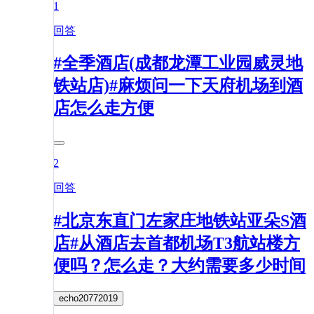
1
回答
#全季酒店(成都龙潭工业园威灵地
铁站店)#麻烦问一下天府机场到酒
店怎么走方便
2
回答
#北京东直门左家庄地铁站亚朵S酒
店#从酒店去首都机场T3航站楼方
便吗？怎么走？大约需要多少时间
echo20772019