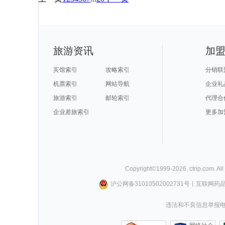
旅游资讯
加
宾馆索引
攻略索引
分销联
机票索引
网站导航
企业礼
旅游索引
邮轮索引
代理合
企业差旅索引
更多加
Copyright©
1999-
2026
,
ctrip.com
. Al
沪公网备31010502002731号
丨
互联网药
违法和不良信息举报电话0