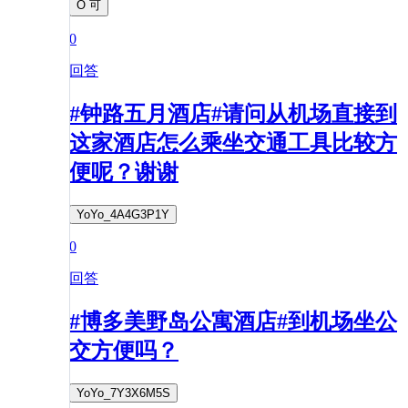
O 可
0
回答
#钟路五月酒店#请问从机场直接到
这家酒店怎么乘坐交通工具比较方
便呢？谢谢
YoYo_4A4G3P1Y
0
回答
#博多美野岛公寓酒店#到机场坐公
交方便吗？
YoYo_7Y3X6M5S