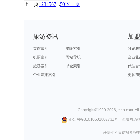
上一页
1
2
3
4
5
6
7
...
50
下一页
旅游资讯
加
宾馆索引
攻略索引
分销联
机票索引
网站导航
企业礼
旅游索引
邮轮索引
代理合
企业差旅索引
更多加
Copyright©
1999-
2026
,
ctrip.com
. Al
沪公网备31010502002731号
丨
互联网药
违法和不良信息举报电话0