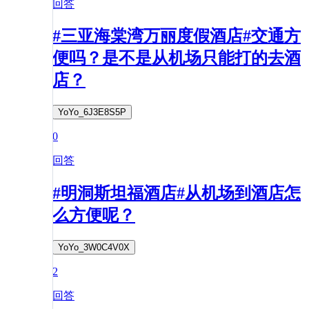
回答
#三亚海棠湾万丽度假酒店#交通方
便吗？是不是从机场只能打的去酒
店？
YoYo_6J3E8S5P
0
回答
#明洞斯坦福酒店#从机场到酒店怎
么方便呢？
YoYo_3W0C4V0X
2
回答