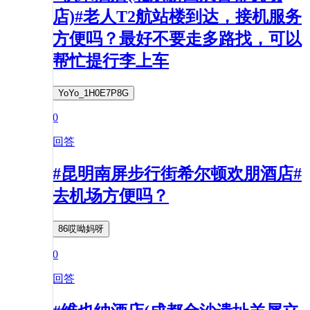
店)#老人T2航站楼到达，接机服务
方便吗？最好不要走多路找，可以
帮忙提行李上车
YoYo_1H0E7P8G
0
回答
#昆明南屏步行街希尔顿欢朋酒店#
去机场方便吗？
86哎呦妈呀
0
回答