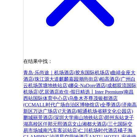
在结果中找：
青岛·乐尚途｜机场酒店(胶东国际机场店)
曲靖金座大
酒店(珠江源大道麒麟嘉园潮尚街店)
柏高酒店(广州白
云机场莲塘地铁站店)
娜朵·NaDore酒店(成都双流国际
机场店)
艺居酒店
欢住·假日精选丨Inter Premium(南昌
西站国际体育中心店)
乌鲁木齐尊茂银都酒店
(CCMALL时代广场自治区博物馆店)
全季酒店(济南高
新区万达广场店)
7天酒店(昭通机场省耕文化公园店)
鹏城丽景酒店(深圳大学南山地铁站店)
郑州东站龙子
湖高校区仟那元熙酒店
文山湘都大酒店(三七国际交
易市场城南汽车客运站店)
仁川机场时代酒店
橘子海
GLAMPING沙漠星空营地酒店
ANTU HOTEL 安途缦