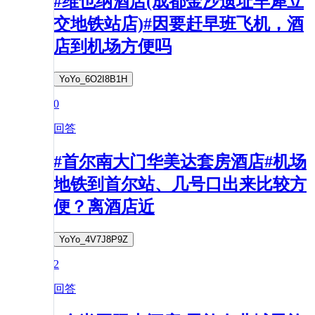
#维也纳酒店(成都金沙遗址羊犀立
交地铁站店)#因要赶早班飞机，酒
店到机场方便吗
YoYo_6O2I8B1H
0
回答
#首尔南大门华美达套房酒店#机场
地铁到首尔站、几号口出来比较方
便？离酒店近
YoYo_4V7J8P9Z
2
回答