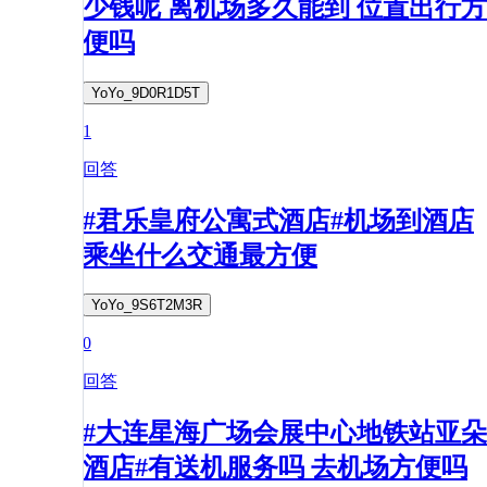
少钱呢 离机场多久能到 位置出行方
便吗
YoYo_9D0R1D5T
1
回答
#君乐皇府公寓式酒店#机场到酒店
乘坐什么交通最方便
YoYo_9S6T2M3R
0
回答
#大连星海广场会展中心地铁站亚朵
酒店#有送机服务吗 去机场方便吗