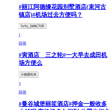
#丽江阿德缦花园别墅酒店(束河古
镇店)#机场过去方便吗？
YoYo_1M9C7I3F
1
回答
#寅酒店 三之轮#一大早去成田机
场方便么
小猪爱吃米
3
回答
#曼谷城堡丽笙酒店#押金一般收多