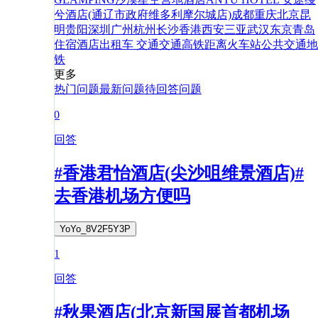
兮酒店(通辽市政府维多利摩尔城店)
成都
重庆
北京
昆
明
贵阳
深圳
广州
杭州
长沙
香港
西安
三亚
武汉
东京
青岛
住宿
酒店
出租车
交通
交通
高铁
距离
火车站
公共交通
地
铁
更多
热门问题
最新问题
待回答问题
0
回答
#香港君怡酒店(尖沙咀维景酒店)#
去香港机场方便吗
YoYo_8V2F5Y3P
1
回答
#秋果酒店(北京新国展首都机场