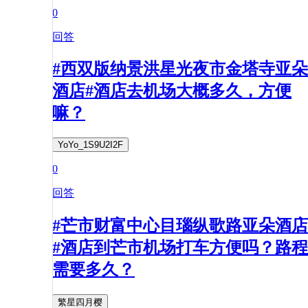
0
回答
#西双版纳景洪星光夜市金塔寺亚朵
酒店#酒店去机场大概多久，方便
嘛？
YoYo_1S9U2I2F
0
回答
#芒市财富中心目瑙纵歌路亚朵酒店
#酒店到芒市机场打车方便吗？路程
需要多久？
繁星四月樱