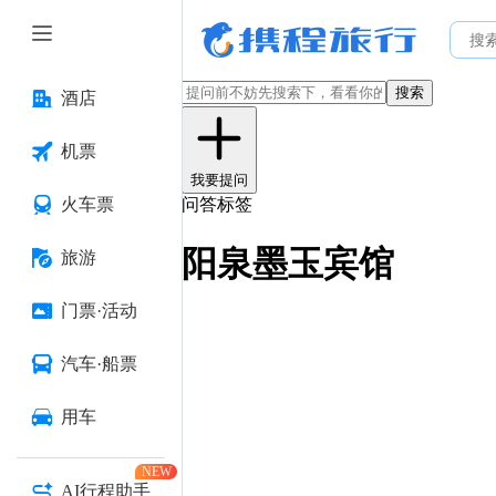
搜索
酒店
机票
我要提问
火车票
问答标签
阳泉墨玉宾馆
旅游
门票·活动
汽车·船票
用车
NEW
AI行程助手