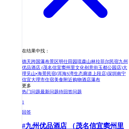
在结果中找：
德天跨国瀑布景区
明仕田园
琉森山林拉菲尔民宿
九州
优品酒店 (茂名信宜窦州里文化创意街玉都公园店)
大
理见山•海景民宿(洱海S湾生态廊道上段店)
深圳
南宁
信宜
大理市
住宿
美食
附近
购物
酒店
瀑布
更多
热门问题
最新问题
待回答问题
1
回答
#九州优品酒店 （茂名信宜窦州里