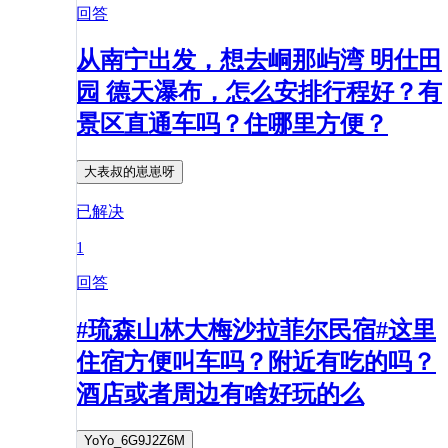
回答
从南宁出发，想去峒那屿湾 明仕田
园 德天瀑布，怎么安排行程好？有
景区直通车吗？住哪里方便？
大表叔的崽崽呀
已解决
1
回答
#琉森山林大梅沙拉菲尔民宿#这里
住宿方便叫车吗？附近有吃的吗？
酒店或者周边有啥好玩的么
YoYo_6G9J2Z6M