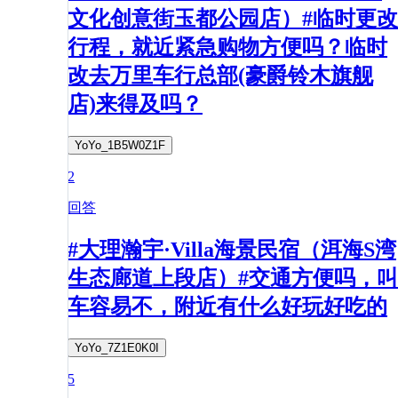
文化创意街玉都公园店）#临时更改
行程，就近紧急购物方便吗？临时
改去万里车行总部(豪爵铃木旗舰
店)来得及吗？
YoYo_1B5W0Z1F
2
回答
#大理瀚宇·Villa海景民宿（洱海S湾
生态廊道上段店）#交通方便吗，叫
车容易不，附近有什么好玩好吃的
YoYo_7Z1E0K0I
5