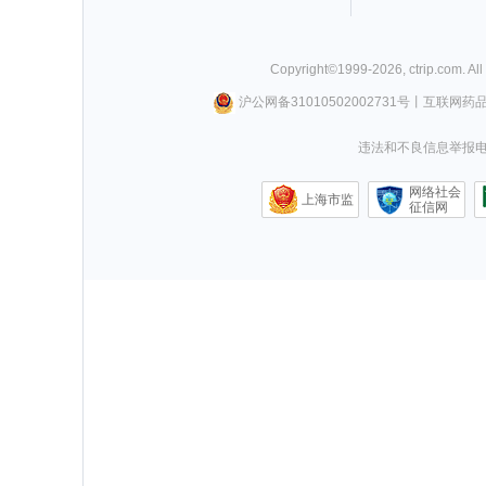
Copyright©
1999-
2026
,
ctrip.com
. Al
沪公网备31010502002731号
丨
互联网药
违法和不良信息举报电话0
网络社会
上海市监
征信网